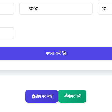
गणना करें 🚀
🏠
होम पर जाएं
📤
शेयर करें