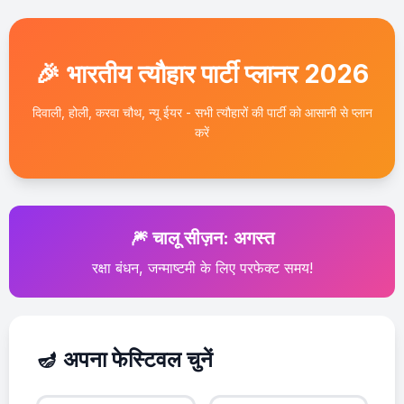
🎉 भारतीय त्यौहार पार्टी प्लानर 2026
दिवाली, होली, करवा चौथ, न्यू ईयर - सभी त्यौहारों की पार्टी को आसानी से प्लान
करें
🎆 चालू सीज़न: अगस्त
रक्षा बंधन, जन्माष्टमी के लिए परफेक्ट समय!
🪔 अपना फेस्टिवल चुनें