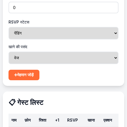
RSVP स्टेटस
खाने की पसंद
➕
मेहमान जोड़ें
📋 गेस्ट लिस्ट
नाम
फ़ोन
रिश्ता
+1
RSVP
खाना
एक्शन