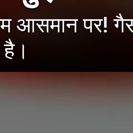
दाम आसमान पर! गै
 है।