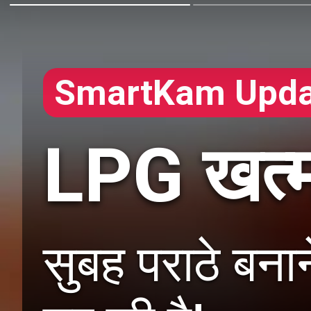
SmartKam Upda
LPG खत्म
सुबह पराठे बना