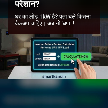
परेशान?
घर का लोड 1kW है? पता चले कितना
बैकअप चाहिए। अब नो 'धप्पा'!