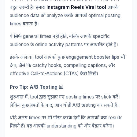
Instagram Reels Viral tool
बहुत
ज़रूरी
है।
हमारा
आपके
audience data
analyze
optimal posting
को
करके
आपको
times
बताता
है।
general times
,
specific
ये
सिर्फ
नहीं
होते
बल्कि
आपके
audience
online activity patterns
के
पर
आधारित
होते
हैं।
, tool
engagement booster tips
इसके
अलावा
आपको
कुछ
भी
,
catchy hooks, compelling captions,
देगा
जैसे
कि
और
effective Call-to-Actions (CTAs)
कैसे
लिखें।
Pro Tip: A/B Testing 📊
, tool
posting times
stick
शुरुआत
में
द्वारा
सुझाए
गए
पर
करें।
,
A/B testing
लेकिन
कुछ
हफ्तों
के
बाद
आप
थोड़ी
कर
सकते
हैं।
times
results
थोड़े
अलग
पर
भी
पोस्ट
करके
देखें
कि
आपको
क्या
understanding
मिलते
हैं।
यह
आपकी
को
और
बेहतर
करेगा।