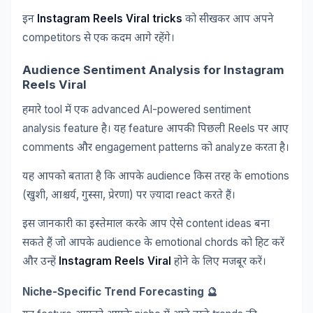
Instagram Reels Viral tricks
इन
को
सीखकर
आप
अपने
competitors
से
एक
कदम
आगे
रहेंगे।
Audience Sentiment Analysis for Instagram
Reels Viral
tool
advanced AI-powered sentiment
हमारे
में
एक
analysis feature
feature
Reels
है।
यह
आपकी
पिछली
पर
आए
comments
engagement patterns
analyze
और
को
करता
है।
audience
emotions
यह
आपको
बताता
है
कि
आपके
किस
तरह
के
(
,
,
,
)
react
खुशी
आश्चर्य
गुस्सा
प्रेरणा
पर
ज़्यादा
करते
हैं।
content ideas
इस
जानकारी
का
इस्तेमाल
करके
आप
ऐसे
बना
audience
emotional chords
सकते
हैं
जो
आपके
के
को
हिट
करें
Instagram Reels Viral
और
उन्हें
होने
के
लिए
मजबूर
करें।
Niche-Specific Trend Forecasting 🔮