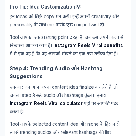
Pro Tip: Idea Customization 💡
ideas
copy
creativity
इन
को
सिर्फ़
मत
करो।
इन्हें
अपनी
और
personality
mix
unique twist
के
साथ
करके
एक
दो।
Tool
starting point
,
आपको
एक
दे
रहा
है
अब
उसे
अपनी
कला
से
Instagram Reels Viral benefits
निखारना
आपका
काम
है।
में
से
एक
यह
है
कि
यह
आपको
सोचने
का
एक
नया
तरीका
देता
है।
Step 4: Trending Audio
Hashtag
और
Suggestions
content idea finalize
,
एक
बार
जब
आप
अपना
कर
लेते
हैं
तो
step
audio
hashtags
अगला
है
सही
और
ढूंढना।
हमारा
Instagram Reels Viral calculator
यहीं
पर
आपकी
मदद
करता
है।
Tool
selected content idea
niche
आपके
और
के
हिसाब
से
trending audios
relevant hashtags
list
सबसे
और
की