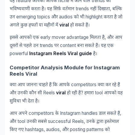
feature
niche
trends
यह
आपको
आपके
में
आने
वाले
की
trends
,
भविष्यवाणी
करता
है।
यह
सिर्फ़
वर्तमान
नहीं
दिखाता
बल्कि
emerging topics
audios
highlight
उन
और
को
भी
करता
है
जो
viral
अगले
कुछ
हफ्तों
या
महीनों
में
हो
सकते
हैं।
early mover advantage
,
इससे
आपको
एक
मिलता
है
और
आप
trends
content
दूसरों
से
पहले
उन
पर
बना
सकते
हैं।
यह
एक
powerful
Instagram Reels Viral guide
है।
Competitor Analysis Module for Instagram
Reels Viral
competitors
क्या
आप
जानना
चाहते
हैं
कि
आपके
क्या
कर
रहे
हैं
Reels
viral
?
tool
और
उनकी
कौन
सी
हो
रही
हैं
हमारा
आपको
यह
सुविधा
भी
देता
है।
competitors
Instagram handles
,
आप
अपने
के
डाल
सकते
हैं
tool
successful Reels,
और
उनकी
सबसे
उनके
द्वारा
इस्तेमाल
hashtags, audios,
posting patterns
किए
गए
और
को