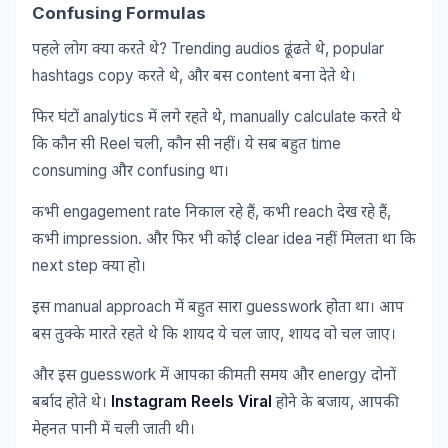
Confusing Formulas
? Trending audios
, popular
पहले
लोग
क्या
करते
थे
ढूंढते
थे
hashtags copy
,
content
करते
थे
और
बस
बना
देते
थे।
analytics
, manually calculate
फिर
घंटों
में
लगे
रहते
थे
करते
थे
Reel
,
time
कि
कौन
सी
चली
कौन
सी
नहीं।
ये
सब
बहुत
consuming
confusing
और
था।
engagement rate
,
reach
,
कभी
निकाल
रहे
हैं
कभी
देख
रहे
हैं
impression.
clear idea
कभी
और
फिर
भी
कोई
नहीं
मिलता
था
कि
next step
क्या
हो।
manual approach
guesswork
इस
में
बहुत
सारा
होता
था।
आप
,
बस
तुक्के
मारते
रहते
थे
कि
शायद
ये
चल
जाए
शायद
वो
चल
जाए।
guesswork
energy
और
इस
में
आपका
कीमती
समय
और
दोनों
Instagram Reels Viral
,
बर्बाद
होते
थे।
होने
के
बजाय
आपकी
मेहनत
पानी
में
चली
जाती
थी।