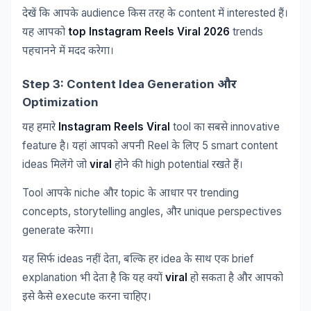
audience
content
interested
देखें
कि
आपके
किस
तरह
के
में
हैं।
top Instagram Reels Viral 2026
trends
यह
आपको
पहचानने
में
मदद
करेगा।
Step 3: Content Idea Generation
और
Optimization
Instagram Reels Viral
tool
innovative
यह
हमारे
का
सबसे
feature
Reel
5 smart content
है।
यहां
आपको
अपनी
के
लिए
ideas
viral
high potential
मिलेंगे
जो
होने
की
रखते
हैं।
Tool
niche
topic
trending
आपके
और
के
आधार
पर
concepts, storytelling angles,
unique perspectives
और
generate
करेगा।
ideas
,
idea
brief
यह
सिर्फ
नहीं
देता
बल्कि
हर
के
साथ
एक
explanation
viral
भी
देता
है
कि
यह
क्यों
हो
सकता
है
और
आपको
execute
इसे
कैसे
करना
चाहिए।