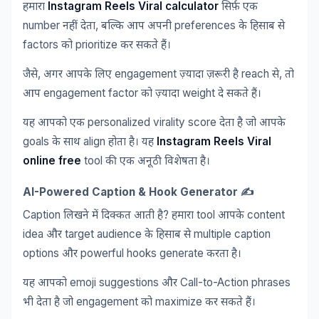
Instagram Reels Viral calculator
हमारा
सिर्फ़
एक
number
,
preferences
नहीं
देता
बल्कि
आप
अपनी
के
हिसाब
से
factors
prioritize
को
कर
सकते
हैं।
,
engagement
reach
,
जैसे
अगर
आपके
लिए
ज़्यादा
ज़रूरी
है
से
तो
engagement factor
weight
आप
को
ज़्यादा
दे
सकते
हैं।
personalized virality score
यह
आपको
एक
देता
है
जो
आपके
goals
align
Instagram Reels Viral
के
साथ
होता
है।
यह
online free
tool
की
एक
अनूठी
विशेषता
है।
AI-Powered Caption & Hook Generator ✍️
Caption
?
tool
content
लिखने
में
दिक्कत
आती
है
हमारा
आपके
idea
target audience
multiple caption
और
के
हिसाब
से
options
powerful hooks generate
और
करता
है।
emoji suggestions
Call-to-Action phrases
यह
आपको
और
engagement
maximize
भी
देता
है
जो
को
कर
सकते
हैं।