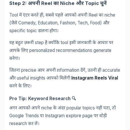
Step 2:
Reel
Niche
Topic
अपनी
का
और
चुनें
Tool
,
Reel
niche
में
एंटर
करते
ही
सबसे
पहले
आपको
अपनी
का
(
Comedy, Education, Fashion, Tech, Food)
जैसे
और
specific topic
डालना
होगा।
step
tool
यह
बहुत
ज़रूरी
है
क्योंकि
इसी
जानकारी
के
आधार
पर
personalized recommendations generate
आपके
लिए
करेगा।
precise
information
,
accurate
जितना
आप
अपनी
देंगे
उतनी
ही
useful insights
Instagram Reels Viral
और
आपको
मिलेंगी
करने
के
लिए।
Pro Tip: Keyword Research 🔍
niche
popular topics
,
अगर
आपको
अपने
के
अंदर
नहीं
पता
तो
Google Trends
Instagram explore page
या
पर
थोड़ी
research
कर
लें।