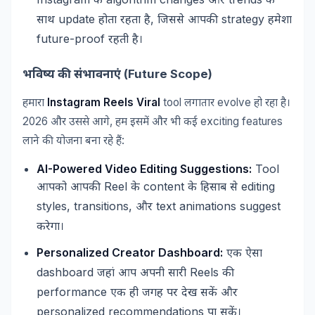
के
और
के
update
,
strategy
साथ
होता
रहता
है
जिससे
आपकी
हमेशा
future-proof
रहती
है।
(Future Scope)
भविष्य
की
संभावनाएं
Instagram Reels Viral
tool
evolve
हमारा
लगातार
हो
रहा
है।
2026
,
exciting features
और
उससे
आगे
हम
इसमें
और
भी
कई
:
लाने
की
योजना
बना
रहे
हैं
AI-Powered Video Editing Suggestions:
Tool
Reel
content
editing
आपको
आपकी
के
के
हिसाब
से
styles, transitions,
text animations suggest
और
करेगा।
Personalized Creator Dashboard:
एक
ऐसा
dashboard
Reels
जहां
आप
अपनी
सारी
की
performance
एक
ही
जगह
पर
देख
सकें
और
personalized recommendations
पा
सकें।