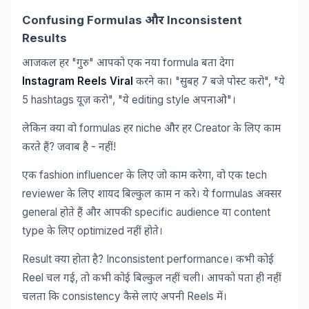
Confusing Formulas
Inconsistent
और
Results
"
"
formula
आजकल
हर
गुरु
आपको
एक
नया
बता
देगा
Instagram Reels Viral
"
7
", "
करने
का।
सुबह
बजे
पोस्ट
करो
ये
5 hashtags
", "
editing style
"
यूज़
करो
ये
अपनाओ
।
formulas
niche
Creator
लेकिन
क्या
वो
हर
और
हर
के
लिए
काम
?
-
!
करते
हैं
जवाब
है
नहीं
fashion influencer
,
tech
एक
के
लिए
जो
काम
करेगा
वो
एक
reviewer
formulas
के
लिए
शायद
बिल्कुल
काम
न
करे।
ये
अक्सर
general
specific audience
content
होते
हैं
और
आपकी
या
type
optimized
के
लिए
नहीं
होते।
Result
? Inconsistent performance
क्या
होता
है
।
कभी
कोई
Reel
,
चल
गई
तो
कभी
कोई
बिल्कुल
नहीं
चली।
आपको
पता
ही
नहीं
consistency
Reels
चलता
कि
कैसे
लाएं
अपनी
में।