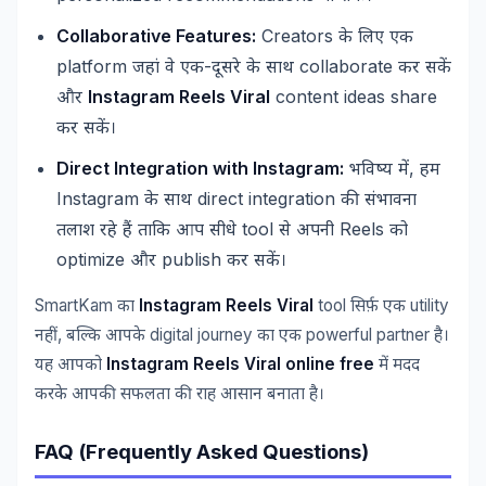
Collaborative Features:
Creators
के
लिए
एक
platform
-
collaborate
जहां
वे
एक
दूसरे
के
साथ
कर
सकें
Instagram Reels Viral
content ideas share
और
कर
सकें।
Direct Integration with Instagram:
,
भविष्य
में
हम
Instagram
direct integration
के
साथ
की
संभावना
tool
Reels
तलाश
रहे
हैं
ताकि
आप
सीधे
से
अपनी
को
optimize
publish
और
कर
सकें।
SmartKam
Instagram Reels Viral
tool
utility
का
सिर्फ़
एक
,
digital journey
powerful partner
नहीं
बल्कि
आपके
का
एक
है।
Instagram Reels Viral online free
यह
आपको
में
मदद
करके
आपकी
सफलता
की
राह
आसान
बनाता
है।
FAQ (Frequently Asked Questions)