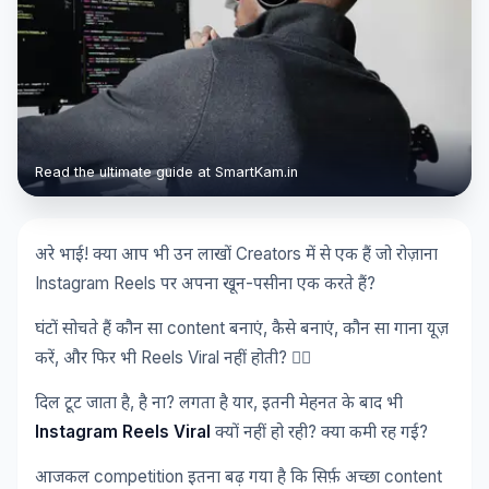
Read the ultimate guide at SmartKam.in
!
Creators
अरे
भाई
क्या
आप
भी
उन
लाखों
में
से
एक
हैं
जो
रोज़ाना
Instagram Reels
-
?
पर
अपना
खून
पसीना
एक
करते
हैं
content
,
,
घंटों
सोचते
हैं
कौन
सा
बनाएं
कैसे
बनाएं
कौन
सा
गाना
यूज़
,
Reels Viral
? 🤦‍♂️
करें
और
फिर
भी
नहीं
होती
,
?
,
दिल
टूट
जाता
है
है
ना
लगता
है
यार
इतनी
मेहनत
के
बाद
भी
Instagram Reels Viral
?
?
क्यों
नहीं
हो
रही
क्या
कमी
रह
गई
competition
content
आजकल
इतना
बढ़
गया
है
कि
सिर्फ़
अच्छा