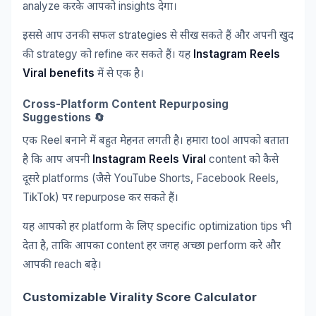
analyze
insights
करके
आपको
देगा।
strategies
इससे
आप
उनकी
सफल
से
सीख
सकते
हैं
और
अपनी
खुद
strategy
refine
Instagram Reels
की
को
कर
सकते
हैं।
यह
Viral benefits
में
से
एक
है।
Cross-Platform Content Repurposing
Suggestions 🔄
Reel
tool
एक
बनाने
में
बहुत
मेहनत
लगती
है।
हमारा
आपको
बताता
Instagram Reels Viral
content
है
कि
आप
अपनी
को
कैसे
platforms (
YouTube Shorts, Facebook Reels,
दूसरे
जैसे
TikTok)
repurpose
पर
कर
सकते
हैं।
platform
specific optimization tips
यह
आपको
हर
के
लिए
भी
,
content
perform
देता
है
ताकि
आपका
हर
जगह
अच्छा
करे
और
reach
आपकी
बढ़े।
Customizable Virality Score Calculator