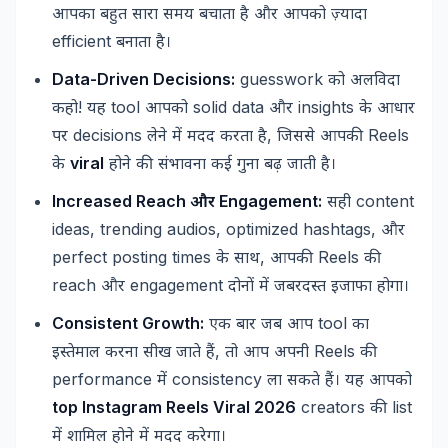
आपका
बहुत
सारा
समय
बचाता
है
और
आपको
ज़्यादा
efficient
बनाता
है।
Data-Driven Decisions:
guesswork
को
अलविदा
!
tool
solid data
insights
कहो
यह
आपको
और
के
आधार
decisions
,
Reels
पर
लेने
में
मदद
करता
है
जिससे
आपकी
viral
के
होने
की
संभावना
कई
गुना
बढ़
जाती
है।
Increased Reach
Engagement:
content
और
सही
ideas, trending audios, optimized hashtags,
और
perfect posting times
,
Reels
के
साथ
आपकी
की
reach
engagement
और
दोनों
में
जबरदस्त
इजाफा
होगा।
Consistent Growth:
tool
एक
बार
जब
आप
का
,
Reels
इस्तेमाल
करना
सीख
जाते
हैं
तो
आप
अपनी
की
performance
consistency
में
ला
सकते
हैं।
यह
आपको
top Instagram Reels Viral 2026
creators
list
की
में
शामिल
होने
में
मदद
करेगा।