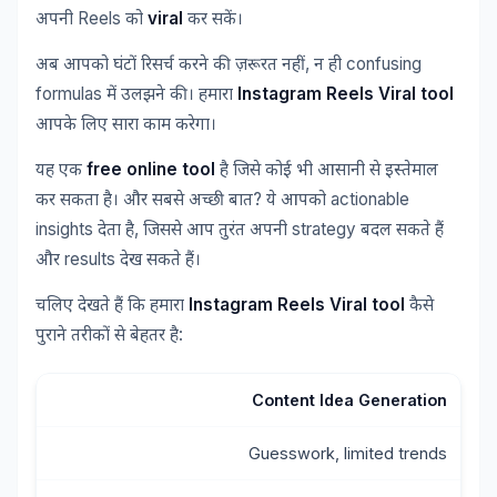
Reels
viral
अपनी
को
कर
सकें।
,
confusing
अब
आपको
घंटों
रिसर्च
करने
की
ज़रूरत
नहीं
न
ही
formulas
Instagram Reels Viral tool
में
उलझने
की।
हमारा
आपके
लिए
सारा
काम
करेगा।
free online tool
यह
एक
है
जिसे
कोई
भी
आसानी
से
इस्तेमाल
?
actionable
कर
सकता
है।
और
सबसे
अच्छी
बात
ये
आपको
insights
,
strategy
देता
है
जिससे
आप
तुरंत
अपनी
बदल
सकते
हैं
results
और
देख
सकते
हैं।
Instagram Reels Viral tool
चलिए
देखते
हैं
कि
हमारा
कैसे
:
पुराने
तरीकों
से
बेहतर
है
Content Idea Generation
Guesswork, limited trends