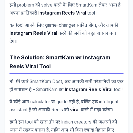
problem
solve
SmartKam
इसी
को
करने
के
लिए
लेकर
आया
है
Instagram Reels Viral
tool
अपना
क्रांतिकारी
।
tool
game-changer
,
यह
आपके
लिए
साबित
होगा
और
आपकी
Instagram Reels Viral
करने
की
जर्नी
को
बहुत
आसान
बना
देगा।
The Solution: SmartKam
Instagram
का
Reels Viral Tool
,
SmartKam Dost,
तो
मेरे
प्यारे
अब
आपकी
सारी
परेशानियों
का
एक
– SmartKam
Instagram Reels Viral
tool!
ही
समाधान
है
का
calculator
guide
,
intelligent
ये
कोई
आम
या
नहीं
है
बल्कि
एक
assistant
Reels
viral
है
जो
आपकी
को
करने
में
मदद
करेगा।
tool
Indian creators
हमने
इस
को
खास
तौर
पर
की
ज़रूरतों
को
,
ध्यान
में
रखकर
बनाया
है
ताकि
आप
भी
बिना
ज़्यादा
मेहनत
किए