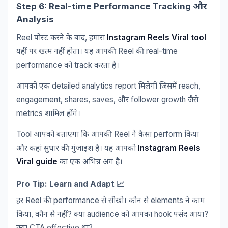
Step 6: Real-time Performance Tracking
और
Analysis
Reel
,
Instagram Reels Viral tool
पोस्ट
करने
के
बाद
हमारा
Reel
real-time
यहीं
पर
खत्म
नहीं
होता।
यह
आपकी
की
performance
track
को
करता
है।
detailed analytics report
reach,
आपको
एक
मिलेगी
जिसमें
engagement, shares, saves,
follower growth
और
जैसे
metrics
शामिल
होंगे।
Tool
Reel
perform
आपको
बताएगा
कि
आपकी
ने
कैसा
किया
Instagram Reels
और
कहां
सुधार
की
गुंजाइश
है।
यह
आपको
Viral guide
का
एक
अभिन्न
अंग
है।
Pro Tip: Learn and Adapt 📈
Reel
performance
elements
हर
की
से
सीखो।
कौन
से
ने
काम
,
?
audience
hook
?
किया
कौन
से
नहीं
क्या
को
आपका
पसंद
आया
CTA effective
?