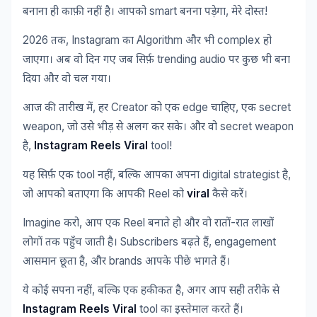
smart
,
!
बनाना
ही
काफ़ी
नहीं
है।
आपको
बनना
पड़ेगा
मेरे
दोस्त
2026
, Instagram
Algorithm
complex
तक
का
और
भी
हो
trending audio
जाएगा।
अब
वो
दिन
गए
जब
सिर्फ़
पर
कुछ
भी
बना
दिया
और
वो
चल
गया।
,
Creator
edge
,
secret
आज
की
तारीख
में
हर
को
एक
चाहिए
एक
weapon,
secret weapon
जो
उसे
भीड़
से
अलग
कर
सके।
और
वो
,
Instagram Reels Viral
tool!
है
tool
,
digital strategist
,
यह
सिर्फ़
एक
नहीं
बल्कि
आपका
अपना
है
Reel
viral
जो
आपको
बताएगा
कि
आपकी
को
कैसे
करें।
Imagine
,
Reel
-
करो
आप
एक
बनाते
हो
और
वो
रातों
रात
लाखों
Subscribers
, engagement
लोगों
तक
पहुँच
जाती
है।
बढ़ते
हैं
,
brands
आसमान
छूता
है
और
आपके
पीछे
भागते
हैं।
,
,
ये
कोई
सपना
नहीं
बल्कि
एक
हकीकत
है
अगर
आप
सही
तरीके
से
Instagram Reels Viral
tool
का
इस्तेमाल
करते
हैं।