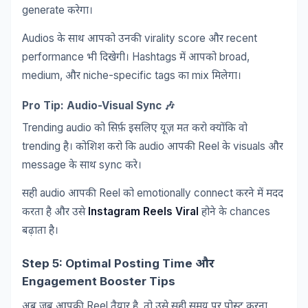
generate
करेगा।
Audios
virality score
recent
के
साथ
आपको
उनकी
और
performance
Hashtags
broad,
भी
दिखेगी।
में
आपको
medium,
niche-specific tags
mix
और
का
मिलेगा।
Pro Tip: Audio-Visual Sync 🎶
Trending audio
को
सिर्फ़
इसलिए
यूज़
मत
करो
क्योंकि
वो
trending
audio
Reel
visuals
है।
कोशिश
करो
कि
आपकी
के
और
message
sync
के
साथ
करे।
audio
Reel
emotionally connect
सही
आपकी
को
करने
में
मदद
Instagram Reels Viral
chances
करता
है
और
उसे
होने
के
बढ़ाता
है।
Step 5: Optimal Posting Time
और
Engagement Booster Tips
Reel
,
अब
जब
आपकी
तैयार
है
तो
उसे
सही
समय
पर
पोस्ट
करना