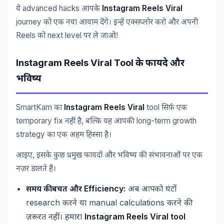
advanced hacks
Instagram Reels Viral
ये
आपके
journey
को
एक
नया
आयाम
देंगे।
इन्हें
एक्सप्लोर
करो
और
अपनी
Reels
next level
!
को
पर
ले
जाओ
Instagram Reels Viral Tool
के
फायदे
और
भविष्य
SmartKam
Instagram Reels Viral
tool
का
सिर्फ़
एक
temporary fix
,
long-term growth
नहीं
है
बल्कि
यह
आपकी
strategy
का
एक
अहम
हिस्सा
है।
,
आइए
इसके
कुछ
प्रमुख
फायदों
और
भविष्य
की
संभावनाओं
पर
एक
नज़र
डालते
हैं।
Efficiency:
समय
की
बचत
और
अब
आपको
घंटों
research
manual calculations
करने
या
करने
की
Instagram Reels Viral tool
ज़रूरत
नहीं।
हमारा