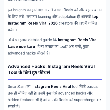
क्या
था
insights
Reels
इन
का
इस्तेमाल
अपनी
अगली
को
और
बेहतर
बनाने
learning
adaptation
top
के
लिए
करो।
लगातार
और
ही
आपको
Instagram Reels Viral 2026
creators
list
की
में
शामिल
करेगा।
detailed guide
Instagram Reels Viral
तो
ये
था
हमारा
कि
kaise use kare
tool?
,
।
है
ना
कमाल
का
अब
चलो
कुछ
advanced hacks
सीखते
हैं।
Advanced Hacks: Instagram Reels Viral
Tool
के
छिपे
हुए
फीचर्स
SmartKam
Instagram Reels Viral
tool
basics
का
सिर्फ़
advanced hacks
तक
ही
सीमित
नहीं
है।
इसमें
कुछ
ऐसे
और
hidden features
Reels
supercharge
भी
हैं
जो
आपकी
को
कर
सकते
हैं।