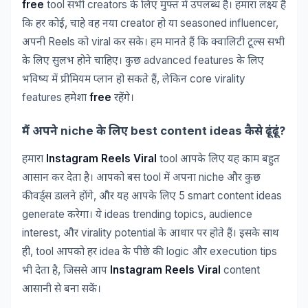
free
tool
creators
सभी
के
लिए
मुफ्त
में
उपलब्ध
है।
हमारा
लक्ष्य
है
,
creator
seasoned influencer,
कि
हर
कोई
चाहे
वह
नया
हो
या
Reels
viral
अपनी
को
कर
सके।
हम
मानते
हैं
कि
क्वालिटी
टूल्स
सभी
advanced features
के
लिए
सुलभ
होने
चाहिए।
कुछ
के
लिए
,
core virality
भविष्य
में
प्रीमियम
प्लान
हो
सकते
हैं
लेकिन
features
free
हमेशा
रहेंगे।
niche
best content ideas
?
मैं
अपने
के
लिए
कैसे
ढूंढूं
Instagram Reels Viral
tool
हमारा
आपके
लिए
यह
काम
बहुत
tool
niche
आसान
कर
देता
है।
आपको
बस
में
अपना
और
कुछ
,
5 smart content ideas
कीवर्ड्स
डालने
होंगे
और
यह
आपके
लिए
generate
ideas trending topics, audience
करेगा।
ये
interest,
virality potential
और
के
आधार
पर
होते
हैं।
इसके
साथ
, tool
idea
logic
execution tips
ही
आपको
हर
के
पीछे
की
और
,
Instagram Reels Viral
content
भी
देता
है
जिससे
आप
आसानी
से
बना
सकें।