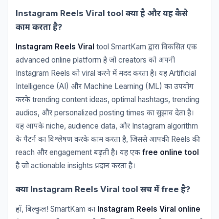
Instagram Reels Viral tool
क्या
है
और
यह
कैसे
?
काम
करता
है
Instagram Reels Viral
tool SmartKam
द्वारा
विकसित
एक
advanced online platform
creators
है
जो
को
अपनी
Instagram Reels
viral
Artificial
को
करने
में
मदद
करता
है।
यह
Intelligence (AI)
Machine Learning (ML)
और
का
उपयोग
trending content ideas, optimal hashtags, trending
करके
audios,
personalized posting times
और
का
सुझाव
देता
है।
niche, audience data,
Instagram algorithm
यह
आपके
और
,
Reels
के
पैटर्न
का
विश्लेषण
करके
काम
करता
है
जिससे
आपकी
की
reach
engagement
free online tool
और
बढ़ती
है।
यह
एक
actionable insights
है
जो
प्रदान
करता
है।
Instagram Reels Viral tool
free
?
क्या
सच
में
है
,
! SmartKam
Instagram Reels Viral online
हाँ
बिल्कुल
का