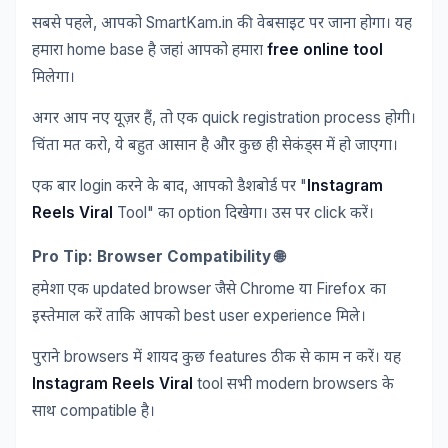
,
SmartKam.in
सबसे
पहले
आपको
की
वेबसाइट
पर
जाना
होगा।
यह
home base
free online tool
हमारा
है
जहां
आपको
हमारा
मिलेगा।
,
quick registration process
अगर
आप
नए
यूज़र
हैं
तो
एक
होगी।
,
चिंता
मत
करो
ये
बहुत
आसान
है
और
कुछ
ही
सेकंड्स
में
हो
जाएगा।
login
,
"
Instagram
एक
बार
करने
के
बाद
आपको
डैशबोर्ड
पर
Reels Viral
Tool"
option
click
का
दिखेगा।
उस
पर
करें।
Pro Tip: Browser Compatibility 🌐
updated browser
Chrome
Firefox
हमेशा
एक
जैसे
या
का
best user experience
इस्तेमाल
करें
ताकि
आपको
मिले।
browsers
features
पुराने
में
शायद
कुछ
ठीक
से
काम
न
करें।
यह
Instagram Reels Viral
tool
modern browsers
सभी
के
compatible
साथ
है।