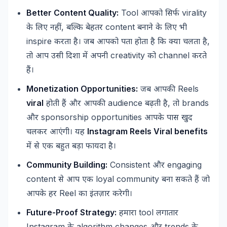
Better Content Quality:
Tool
virality
आपको
सिर्फ
,
content
के
लिए
नहीं
बल्कि
बेहतर
बनाने
के
लिए
भी
inspire
,
करता
है।
जब
आपको
पता
होता
है
कि
क्या
चलता
है
creativity
channel
तो
आप
उसी
दिशा
में
अपनी
को
करते
हैं।
Monetization Opportunities:
Reels
जब
आपकी
viral
audience
,
brands
होती
हैं
और
आपकी
बढ़ती
है
तो
sponsorship opportunities
और
आपके
पास
खुद
Instagram Reels Viral benefits
चलकर
आएंगी।
यह
में
से
एक
बहुत
बड़ा
फायदा
है।
Community Building:
Consistent
engaging
और
content
loyal community
से
आप
एक
बना
सकते
हैं
जो
Reel
आपके
हर
का
इंतज़ार
करेगी।
Future-Proof Strategy:
tool
हमारा
लगातार
Instagram
algorithm changes
trends