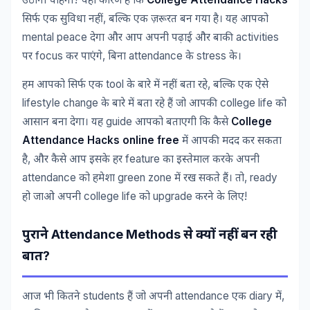
उठाना
चाहेगा
यही
कारण
है
कि
,
सिर्फ
एक
सुविधा
नहीं
बल्कि
एक
ज़रूरत
बन
गया
है।
यह
आपको
mental peace
activities
देगा
और
आप
अपनी
पढ़ाई
और
बाकी
focus
,
attendance
stress
पर
कर
पाएंगे
बिना
के
के।
tool
,
हम
आपको
सिर्फ
एक
के
बारे
में
नहीं
बता
रहे
बल्कि
एक
ऐसे
lifestyle change
college life
के
बारे
में
बता
रहे
हैं
जो
आपकी
को
guide
College
आसान
बना
देगा।
यह
आपको
बताएगी
कि
कैसे
Attendance Hacks online free
में
आपकी
मदद
कर
सकता
,
feature
है
और
कैसे
आप
इसके
हर
का
इस्तेमाल
करके
अपनी
attendance
green zone
, ready
को
हमेशा
में
रख
सकते
हैं।
तो
college life
upgrade
!
हो
जाओ
अपनी
को
करने
के
लिए
Attendance Methods
पुराने
से
क्यों
नहीं
बन
रही
?
बात
students
attendance
diary
,
आज
भी
कितने
हैं
जो
अपनी
एक
में