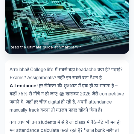
Read the ultimate guide at SmartKam.in
Arre bhai! College life
headache
?
?
में
सबसे
बड़ा
क्या
है
पढ़ाई
Exams? Assignments?
!
नहीं
इन
सबसे
बड़ा
टेंशन
है
Attendance
!
–
हर
सेमेस्टर
की
शुरुआत
में
एक
ही
डर
सताता
है
75%
! 😱
2026
competitive
कहीं
से
नीचे
न
हो
जाए
खासकर
जैसे
,
digital
,
attendance
जमाने
में
जहाँ
हर
चीज़
हो
रही
है
अपनी
manually track
करना
तो
मतलब
पहाड़
खोदने
जैसा
है।
students
class
-
क्या
आप
भी
उन
में
से
हैं
जो
में
बैठे
बैठे
भी
मन
ही
attendance calculate
? "
bunk
मन
करते
रहते
हैं
आज
मारूँ
तो