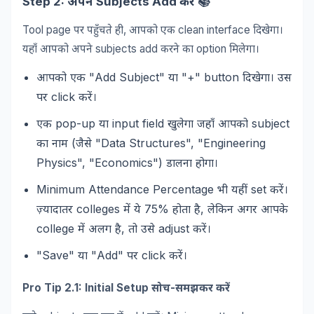
Step 2:
Subjects Add
📚
अपने
करें
Tool page
,
clean interface
पर
पहुँचते
ही
आपको
एक
दिखेगा।
subjects add
option
यहाँ
आपको
अपने
करने
का
मिलेगा।
"Add Subject"
"+" button
आपको
एक
या
दिखेगा।
उस
click
पर
करें।
pop-up
input field
subject
एक
या
खुलेगा
जहाँ
आपको
(
"Data Structures", "Engineering
का
नाम
जैसे
Physics", "Economics")
डालना
होगा।
Minimum Attendance Percentage
set
भी
यहीं
करें।
colleges
75%
,
ज़्यादातर
में
ये
होता
है
लेकिन
अगर
आपके
college
,
adjust
में
अलग
है
तो
उसे
करें।
"Save"
"Add"
click
या
पर
करें।
Pro Tip 2.1: Initial Setup
-
सोच
समझकर
करें