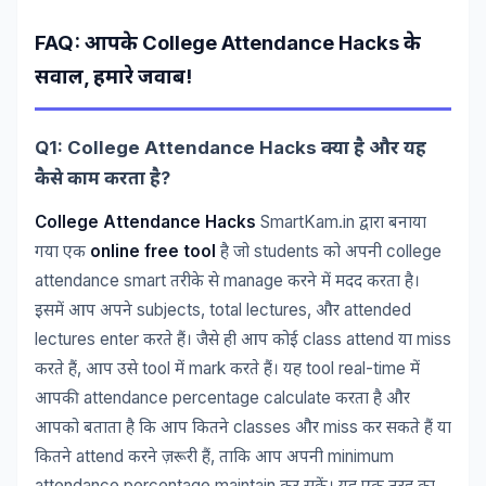
FAQ:
College Attendance Hacks
आपके
के
,
!
सवाल
हमारे
जवाब
Q1: College Attendance Hacks
क्या
है
और
यह
?
कैसे
काम
करता
है
College Attendance Hacks
SmartKam.in
द्वारा
बनाया
online free tool
students
college
गया
एक
है
जो
को
अपनी
attendance smart
manage
तरीके
से
करने
में
मदद
करता
है।
subjects, total lectures,
attended
इसमें
आप
अपने
और
lectures enter
class attend
miss
करते
हैं।
जैसे
ही
आप
कोई
या
,
tool
mark
tool real-time
करते
हैं
आप
उसे
में
करते
हैं।
यह
में
attendance percentage calculate
आपकी
करता
है
और
classes
miss
आपको
बताता
है
कि
आप
कितने
और
कर
सकते
हैं
या
attend
,
minimum
कितने
करने
ज़रूरी
हैं
ताकि
आप
अपनी
attendance percentage maintain