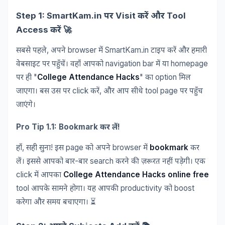
Step 1: SmartKam.in
Visit
Tool
पर
करें
और
Access
🚀
करें
,
browser
SmartKam.in
सबसे
पहले
अपने
में
टाइप
करें
और
हमारी
navigation bar
homepage
वेबसाइट
पर
पहुँचें।
वहाँ
आपको
में
या
"
College Attendance Hacks
"
option
पर
ही
का
मिल
click
,
tool page
जाएगा।
बस
उस
पर
करें
और
आप
सीधे
पर
पहुँच
जाएंगे।
Pro Tip 1.1: Bookmark
!
कर
लें
,
!
page
browser
bookmark
हाँ
सही
सुना
इस
को
अपने
में
कर
-
search
लें।
इससे
आपको
बार
बार
करने
की
ज़रूरत
नहीं
पड़ेगी।
एक
click
College Attendance Hacks online free
में
आपका
tool
productivity
boost
आपके
सामने
होगा।
यह
आपकी
को
⏳
करेगा
और
समय
बचाएगा।