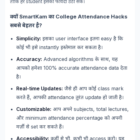
student
ताकि
हर
इसका
फायदा
उठा
सके।
SmartKam
College Attendance Hacks
क्यों
का
?
सबसे
बेहतर
है
Simplicity:
user interface
easy
इसका
इतना
है
कि
instantly
कोई
भी
इसे
इस्तेमाल
कर
सकता
है।
Accuracy:
Advanced algorithms
,
के
साथ
यह
100% accurate attendance data
आपको
हमेशा
देता
है।
Real-time Updates:
class mark
जैसे
ही
आप
कोई
,
attendance
update
करते
हैं
आपकी
तुरंत
हो
जाती
है।
Customizable:
subjects, total lectures,
आप
अपने
minimum attendance percentage
और
को
अपनी
set
मर्ज़ी
से
कर
सकते
हैं।
Accessibility:
,
access
कहीं
से
भी
कभी
भी
करो।
यह