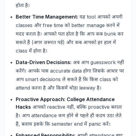
होता
है।
Better Time Management:
tool
यह
आपको
अपनी
classes
free time
better manage
और
को
करने
में
bunk
मदद
करता
है।
आपको
पता
होता
है
कि
आप
कब
कर
(
)
सकते
हैं
अगर
ज़रूरत
पड़े
और
कब
आपको
हर
हाल
में
class
में
होना
है।
Data-Driven Decisions:
guesswork
अब
आप
नहीं
accurate data
करेंगे।
आपके
पास
होगा
जिसके
आधार
पर
smart decisions
class
आप
ले
सकते
हैं
कि
किस
को
attend
leeway
करना
है
और
किसमें
थोड़ा
है।
Proactive Approach:
College Attendance
Hacks
reactive
,
proactive
आपको
नहीं
बल्कि
बनाता
attendance
है।
आप
कम
होने
से
पहले
ही
कदम
उठा
लेते
,
semester end
panic
हैं
बजाय
इसके
कि
में
करें।
Enhanced Responsibility:
attendance