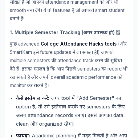
attendance management
सीखते
हैं
जो
आपकी
को
और
भी
smooth
features
smart student
बना
देंगे।
ये
वो
हैं
जो
आपको
!
बनाते
हैं
1. Multiple Semester Tracking (
) 🗓️
अगर
उपलब्ध
हो
advanced
College Attendance Hacks tools
(
कुछ
और
SmartKam
future updates
!)
इसे
में
ला
सकता
है
आपको
multiple semesters
attendance track
की
करने
की
सुविधा
semesters
record
देते
हैं।
इसका
मतलब
है
कि
आप
पिछले
का
भी
overall academic performance
रख
सकते
हैं
और
अपनी
को
monitor
कर
सकते
हैं।
:
tool
"Add Semester"
कैसे
इस्तेमाल
करें
अगर
में
का
option
,
semesters
है
तो
उसे
इस्तेमाल
करके
नए
के
लिए
attendance records
data
अलग
बनाएं।
इससे
आपका
clean
organized
और
रहेगा।
:
Academic planning
फायदा
में
मदद
मिलती
है
और
आप