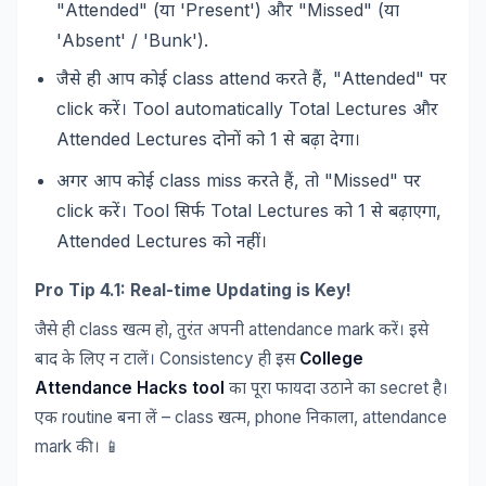
"Attended" (
'Present')
"Missed" (
या
और
या
'Absent' / 'Bunk').
class attend
, "Attended"
जैसे
ही
आप
कोई
करते
हैं
पर
click
Tool automatically Total Lectures
करें।
और
Attended Lectures
1
दोनों
को
से
बढ़ा
देगा।
class miss
,
"Missed"
अगर
आप
कोई
करते
हैं
तो
पर
click
Tool
Total Lectures
1
,
करें।
सिर्फ
को
से
बढ़ाएगा
Attended Lectures
को
नहीं।
Pro Tip 4.1: Real-time Updating is Key!
class
,
attendance mark
जैसे
ही
खत्म
हो
तुरंत
अपनी
करें।
इसे
Consistency
College
बाद
के
लिए
न
टालें।
ही
इस
Attendance Hacks tool
secret
का
पूरा
फायदा
उठाने
का
है।
routine
– class
, phone
, attendance
एक
बना
लें
खत्म
निकाला
mark
📱
की।