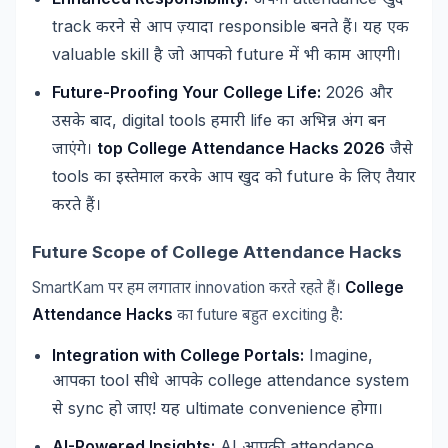
अपनी
खुद
track
responsible
करने
से
आप
ज़्यादा
बनते
हैं।
यह
एक
valuable skill
future
है
जो
आपको
में
भी
काम
आएगी।
Future-Proofing Your College Life:
2026
और
, digital tools
life
उसके
बाद
हमारी
का
अभिन्न
अंग
बन
top College Attendance Hacks 2026
जाएंगे।
जैसे
tools
future
का
इस्तेमाल
करके
आप
खुद
को
के
लिए
तैयार
करते
हैं।
Future Scope of College Attendance Hacks
SmartKam
innovation
College
पर
हम
लगातार
करते
रहते
हैं।
Attendance Hacks
future
exciting
:
का
बहुत
है
Integration with College Portals:
Imagine,
tool
college attendance system
आपका
सीधे
आपके
sync
!
ultimate convenience
से
हो
जाए
यह
होगा।
AI-Powered Insights:
AI
attendance