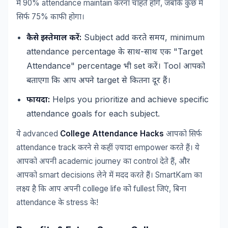
90% attendance maintain
,
में
करना
चाहते
होंगे
जबकि
कुछ
में
75%
सिर्फ
काफी
होगा।
:
Subject add
, minimum
कैसे
इस्तेमाल
करें
करते
समय
attendance percentage
-
"Target
के
साथ
साथ
एक
Attendance" percentage
set
Tool
भी
करें।
आपको
target
बताएगा
कि
आप
अपने
से
कितना
दूर
हैं।
:
Helps you prioritize and achieve specific
फायदा
attendance goals for each subject.
advanced
College Attendance Hacks
ये
आपको
सिर्फ
attendance track
empower
करने
से
कहीं
ज़्यादा
करते
हैं।
ये
academic journey
control
,
आपको
अपनी
का
देते
हैं
और
smart decisions
SmartKam
आपको
लेने
में
मदद
करते
हैं।
का
college life
fullest
,
लक्ष्य
है
कि
आप
अपनी
को
जिएं
बिना
attendance
stress
!
के
के