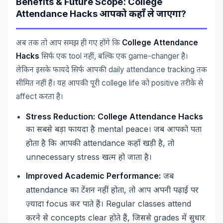
Benefits & Future Scope: College
Attendance Hacks
?
आपको
कहाँ
ले
जाएगा
College Attendance
अब
तक
तो
आप
समझ
ही
गए
होंगे
कि
Hacks
tool
,
game-changer
सिर्फ
एक
नहीं
बल्कि
एक
है।
daily attendance tracking
लेकिन
इसके
फायदे
सिर्फ
आपकी
तक
college life
positive
सीमित
नहीं
हैं।
यह
आपकी
पूरी
को
तरीके
से
affect
करता
है।
Stress Reduction:
College Attendance Hacks
mental peace
का
सबसे
बड़ा
फायदा
है
।
जब
आपको
पता
attendance
,
होता
है
कि
आपकी
कहाँ
खड़ी
है
तो
unnecessary stress
खत्म
हो
जाता
है।
Improved Academic Performance:
जब
attendance
,
का
टेंशन
नहीं
होता
तो
आप
अपनी
पढ़ाई
पर
focus
Regular classes attend
ज़्यादा
कर
पाते
हैं।
concepts clear
,
grades
करने
से
होते
हैं
जिससे
में
सुधार