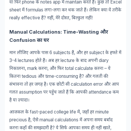
phone
notes app
maintain
Excel
या
फिर
के
में
करते
हैं।
कुछ
तो
sheet
formulas
-
में
लगा
लगा
कर
थक
जाते
हैं।
लेकिन
क्या
ये
तरीके
really effective
?
,
,
!
हैं
नहीं
मेरे
दोस्त
बिल्कुल
नहीं
Manual Calculations: Time-Wasting
और
Confusion
का
घर
6 subjects
,
subject
मान
लीजिए
आपके
पास
हैं
और
हर
के
हफ्ते
में
3-4 lectures
lecture
diary
होते
हैं।
अब
हर
के
बाद
अपनी
, mark
,
total calculate
–
निकालना
करना
और
फिर
करना
ये
tedious
time-consuming
?
कितना
और
है
और
गलती
की
calculation error
संभावना
तो
हर
जगह
है।
एक
छोटी
सी
और
आप
assumption
attendance
गलत
पर
पहुँच
जाते
हैं
कि
आपकी
कम
है
या
ज़्यादा।
fast-paced college life
,
minute
आजकल
के
में
जहाँ
हर
precious
,
manual calculations
है
ऐसे
में
अपना
समय
बर्बाद
?
,
करना
कहाँ
की
समझदारी
है
ये
सिर्फ
आपका
समय
ही
नहीं
खाते