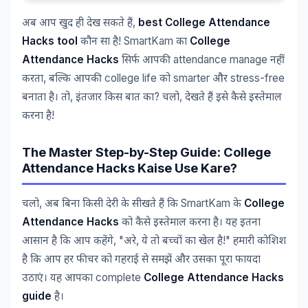
,
best College Attendance
अब
आप
खुद
ही
देख
सकते
हैं
Hacks tool
! SmartKam
College
कौन
सा
है
का
Attendance Hacks
attendance manage
सिर्फ
आपकी
नहीं
,
college life
smarter
stress-free
करता
बल्कि
आपकी
को
और
,
?
,
बनाता
है।
तो
इंतजार
किस
बात
का
चलो
देखते
हैं
इसे
कैसे
इस्तेमाल
!
करना
है
The Master Step-by-Step Guide: College
Attendance Hacks Kaise Use Kare?
,
SmartKam
College
चलो
अब
बिना
किसी
देरी
के
सीखते
हैं
कि
के
Attendance Hacks
को
कैसे
इस्तेमाल
करना
है।
यह
इतना
, "
,
!"
आसान
है
कि
आप
कहेंगे
अरे
ये
तो
बच्चों
का
खेल
है
हमारी
कोशिश
है
कि
आप
हर
फीचर
को
गहराई
से
समझें
और
उसका
पूरा
फायदा
complete
College Attendance Hacks
उठाएं।
यह
आपका
guide
है।