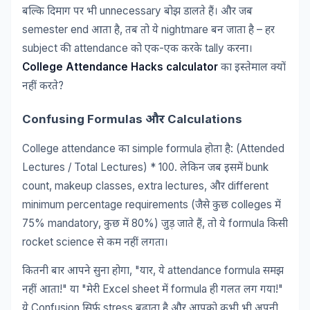
unnecessary
बल्कि
दिमाग
पर
भी
बोझ
डालते
हैं।
और
जब
semester end
,
nightmare
–
आता
है
तब
तो
ये
बन
जाता
है
हर
subject
attendance
-
tally
की
को
एक
एक
करके
करना।
College Attendance Hacks calculator
का
इस्तेमाल
क्यों
?
नहीं
करते
Confusing Formulas
Calculations
और
College attendance
simple formula
: (Attended
का
होता
है
Lectures / Total Lectures) * 100.
bunk
लेकिन
जब
इसमें
count, makeup classes, extra lectures,
different
और
minimum percentage requirements (
colleges
जैसे
कुछ
में
75% mandatory,
80%)
,
formula
कुछ
में
जुड़
जाते
हैं
तो
ये
किसी
rocket science
से
कम
नहीं
लगता।
, "
,
attendance formula
कितनी
बार
आपने
सुना
होगा
यार
ये
समझ
!"
"
Excel sheet
formula
!"
नहीं
आता
या
मेरी
में
ही
गलत
लग
गया
Confusion
stress
ये
सिर्फ
बढ़ाता
है
और
आपको
कभी
भी
अपनी