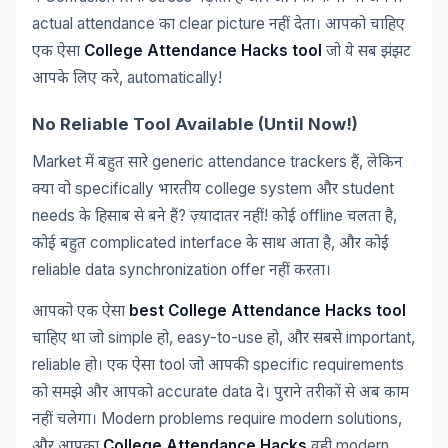
actual attendance
clear picture
का
नहीं
देता।
आपको
चाहिए
College Attendance Hacks tool
एक
ऐसा
जो
ये
सब
झंझट
, automatically!
आपके
लिए
करे
No Reliable Tool Available (Until Now!)
Market
generic attendance trackers
,
में
बहुत
सारे
हैं
लेकिन
specifically
college system
student
क्या
वो
भारतीय
और
needs
?
!
offline
,
के
हिसाब
से
बने
हैं
ज़्यादातर
नहीं
कोई
चलता
है
complicated interface
,
कोई
बहुत
के
साथ
आता
है
और
कोई
reliable data synchronization offer
नहीं
करता।
best College Attendance Hacks tool
आपको
एक
ऐसा
simple
, easy-to-use
,
important,
चाहिए
था
जो
हो
हो
और
सबसे
reliable
tool
specific requirements
हो।
एक
ऐसा
जो
आपकी
accurate data
को
समझे
और
आपको
दे।
पुराने
तरीकों
से
अब
काम
Modern problems require modern solutions,
नहीं
चलेगा।
College Attendance Hacks
modern
और
आपका
वही