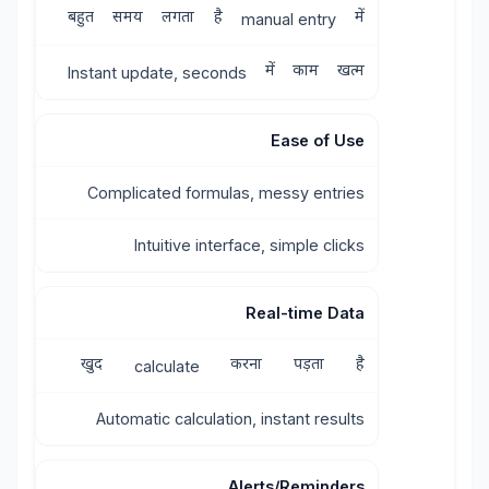
बहुत
समय
लगता
है
में
manual entry
में
काम
खत्म
Instant update, seconds
Ease of Use
Complicated formulas, messy entries
Intuitive interface, simple clicks
Real-time Data
खुद
करना
पड़ता
है
calculate
Automatic calculation, instant results
Alerts/Reminders