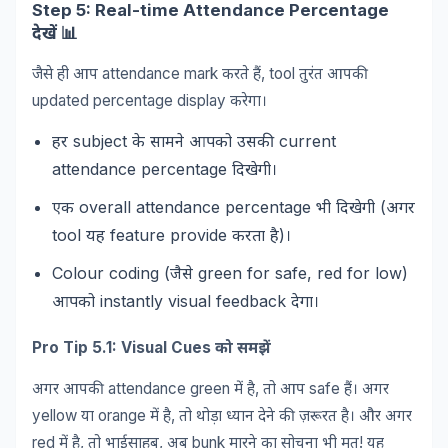
Step 5: Real-time Attendance Percentage
📊
देखें
attendance mark
, tool
जैसे
ही
आप
करते
हैं
तुरंत
आपकी
updated percentage display
करेगा।
subject
current
हर
के
सामने
आपको
उसकी
attendance percentage
दिखेगी।
overall attendance percentage
(
एक
भी
दिखेगी
अगर
tool
feature provide
)
यह
करता
है
।
Colour coding (
green for safe, red for low)
जैसे
instantly visual feedback
आपको
देगा।
Pro Tip 5.1: Visual Cues
को
समझें
attendance green
,
safe
अगर
आपकी
में
है
तो
आप
हैं।
अगर
yellow
orange
,
या
में
है
तो
थोड़ा
ध्यान
देने
की
ज़रूरत
है।
और
अगर
red
,
,
bunk
!
में
है
तो
भाईसाहब
अब
मारने
का
सोचना
भी
मत
यह