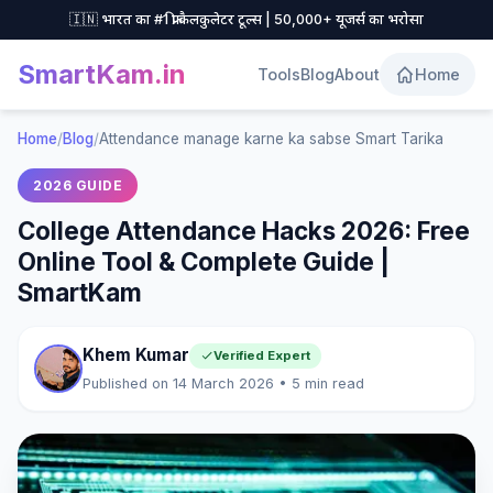
🇮🇳 भारत का #1 फ्री कैलकुलेटर टूल्स | 50,000+ यूजर्स का भरोसा
SmartKam
.in
Tools
Blog
About
Home
Home
/
Blog
/
Attendance manage karne ka sabse Smart Tarika
2026 GUIDE
College Attendance Hacks 2026: Free
Online Tool & Complete Guide |
SmartKam
Khem Kumar
Verified Expert
Published on 14 March 2026 • 5 min read