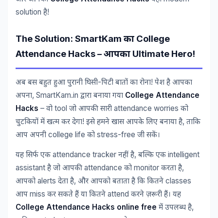
solution
!
है
The Solution: SmartKam
College
का
Attendance Hacks –
Ultimate Hero!
आपका
-
!
अब
बस
बहुत
हुआ
पुरानी
घिसी
पिटी
बातों
का
रोना
पेश
है
आपका
, SmartKam.in
College Attendance
अपना
द्वारा
बनाया
गया
Hacks
–
tool
attendance worries
वो
जो
आपकी
सारी
को
!
,
चुटकियों
में
खत्म
कर
देगा
इसे
हमने
खास
आपके
लिए
बनाया
है
ताकि
college life
stress-free
आप
अपनी
को
जी
सकें।
attendance tracker
,
intelligent
यह
सिर्फ
एक
नहीं
है
बल्कि
एक
assistant
attendance
monitor
,
है
जो
आपकी
को
करता
है
alerts
,
classes
आपको
देता
है
और
आपको
बताता
है
कि
कितने
miss
attend
आप
कर
सकते
हैं
या
कितने
करने
ज़रूरी
हैं।
यह
College Attendance Hacks online free
,
में
उपलब्ध
है