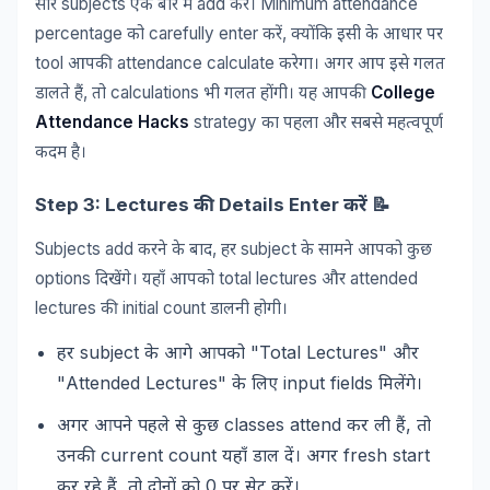
subjects
add
Minimum attendance
सारे
एक
बार
में
करें।
percentage
carefully enter
,
को
करें
क्योंकि
इसी
के
आधार
पर
tool
attendance calculate
आपकी
करेगा।
अगर
आप
इसे
गलत
,
calculations
College
डालते
हैं
तो
भी
गलत
होंगी।
यह
आपकी
Attendance Hacks
strategy
का
पहला
और
सबसे
महत्वपूर्ण
कदम
है।
Step 3: Lectures
Details Enter
📝
की
करें
Subjects add
,
subject
करने
के
बाद
हर
के
सामने
आपको
कुछ
options
total lectures
attended
दिखेंगे।
यहाँ
आपको
और
lectures
initial count
की
डालनी
होगी।
subject
"Total Lectures"
हर
के
आगे
आपको
और
"Attended Lectures"
input fields
के
लिए
मिलेंगे।
classes attend
,
अगर
आपने
पहले
से
कुछ
कर
ली
हैं
तो
current count
fresh start
उनकी
यहाँ
डाल
दें।
अगर
,
0
कर
रहे
हैं
तो
दोनों
को
पर
सेट
करें।