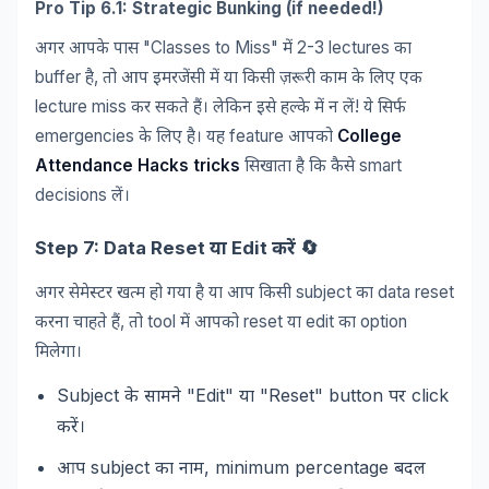
Pro Tip 6.1: Strategic Bunking (if needed!)
"Classes to Miss"
2-3 lectures
अगर
आपके
पास
में
का
buffer
,
है
तो
आप
इमरजेंसी
में
या
किसी
ज़रूरी
काम
के
लिए
एक
lecture miss
!
कर
सकते
हैं।
लेकिन
इसे
हल्के
में
न
लें
ये
सिर्फ
emergencies
feature
College
के
लिए
है।
यह
आपको
Attendance Hacks tricks
smart
सिखाता
है
कि
कैसे
decisions
लें।
Step 7: Data Reset
Edit
🔄
या
करें
subject
data reset
अगर
सेमेस्टर
खत्म
हो
गया
है
या
आप
किसी
का
,
tool
reset
edit
option
करना
चाहते
हैं
तो
में
आपको
या
का
मिलेगा।
Subject
"Edit"
"Reset" button
click
के
सामने
या
पर
करें।
subject
, minimum percentage
आप
का
नाम
बदल