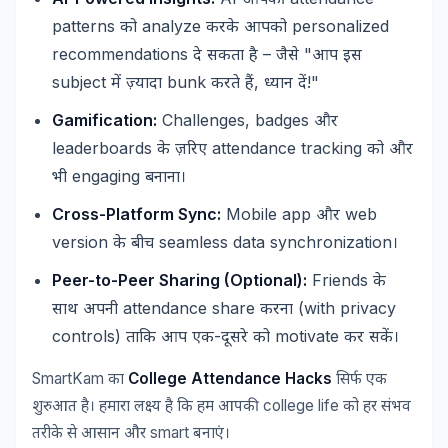
आपकी
patterns
analyze
personalized
को
करके
आपको
recommendations
–
"
दे
सकता
है
जैसे
आप
इस
subject
bunk
,
!"
में
ज़्यादा
करते
हैं
ध्यान
दें
Gamification:
Challenges, badges
और
leaderboards
attendance tracking
के
ज़रिए
को
और
engaging
भी
बनाना।
Cross-Platform Sync:
Mobile app
web
और
version
seamless data synchronization
के
बीच
।
Peer-to-Peer Sharing (Optional):
Friends
के
attendance share
(with privacy
साथ
अपनी
करना
controls)
-
motivate
ताकि
आप
एक
दूसरे
को
कर
सकें।
SmartKam
College Attendance Hacks
का
सिर्फ
एक
college life
शुरुआत
है।
हमारा
लक्ष्य
है
कि
हम
आपकी
को
हर
संभव
smart
तरीके
से
आसान
और
बनाएं।