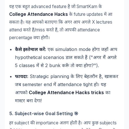
advanced feature
SmartKam
यह
एक
बहुत
है
जो
के
College Attendance Hacks
future updates
के
में
आ
X lectures
सकता
है।
यह
आपको
बताएगा
कि
अगर
आप
अगले
attend
/miss
,
attendance
करते
हैं
करते
हैं
तो
आपकी
percentage
क्या
होगी।
:
simulation mode
कैसे
इस्तेमाल
करें
एक
होगा
जहाँ
आप
hypothetical scenarios
("
डाल
सकते
हैं
अगर
मैं
अगले
5 classes
2 bunk
?").
में
से
करूँ
तो
क्या
होगा
:
Strategic planning
,
फायदा
के
लिए
बेहतरीन
है
खासकर
semester end
attendance tight
जब
में
हो।
यह
College Attendance Hacks tricks
आपको
का
!
मास्टर
बना
देगा
5. Subject-wise Goal Setting 🎯
subject
importance
subjects
हर
की
अलग
होती
है।
आप
कुछ