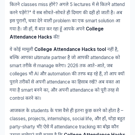
classes miss
?
5 lectures
attend
कितने
होंगे
अगले
में
से
कितने
?"
-
करने
पड़ेंगे
ये
सब
सोचते
सोचते
ही
दिमाग
की
दही
हो
जाती
है।
अब
,
problem
smart solution
इस
पुरानी
थका
देने
वाली
का
एक
आ
,
College
गया
है।
जी
हाँ
मैं
बात
कर
रहा
हूँ
आपके
अपने
Attendance Hacks
!
की
College Attendance Hacks tool
,
ये
कोई
मामूली
नहीं
है
ultimate partner
attendance
बल्कि
आपका
है
जो
आपकी
को
smart
manage
2026
-
,
तरीके
से
करेगा।
तक
आते
आते
जब
colleges
AI
automation
,
भी
और
की
तरफ
बढ़
रहे
हैं
तो
आप
क्यों
attendance
?
पुराने
तरीकों
से
अपनी
का
हिसाब
रखें
अब
वक्त
आ
smart
,
attendance
गया
है
बनने
का
और
अपनी
को
पूरी
तरह
से
control
करने
का।
students
–
आजकल
के
के
पास
वैसे
ही
इतना
कुछ
करने
को
होता
है
classes, projects, internships, social life,
,
और
हाँ
थोड़ा
बहुत
party-sharty
!
attendance tracking
भी
ऐसे
में
का
बोझ
कौन
?
College Attendance Hacks