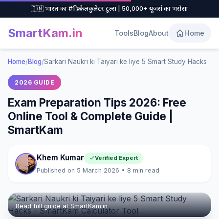
🇮🇳 भारत का #1 फ्री कैलकुलेटर टूल्स | 50,000+ यूजर्स का भरोसा
SmartKam
.in
Tools
Blog
About
Home
Home
/
Blog
/
Sarkari Naukri ki Taiyari ke liye 5 Smart Study Hacks
2026 GUIDE
Exam Preparation Tips 2026: Free
Online Tool & Complete Guide |
SmartKam
Khem Kumar
Verified Expert
Published on 5 March 2026 • 8 min read
Read full guide at SmartKam.in