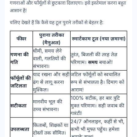
गणनाओं और फॉर्मूलों से छुटकारा दिलाएगा। इसे इस्तेमाल करना बहुत
आसान है!
चलिए देखते हैं कि कैसे यह टूल पुराने तरीकों से बेहतर है:
पुराना तरीका
फीचर
स्मार्टकाम टूल (नया ज़माना)
(मैनुअल)
धीमी, समय लेने
गणना की
तुरंत, बिजली की तरह तेज़
वाली, गलतियों की
गति
परिणाम।
समय
बचाओ!
संभावना।
याद रखना और सही
जटिल फॉर्मूलों को स्वचालित
फॉर्मूलों की
ढंग से लागू करना
रूप से संभालता है। दिमाग को
जटिलता
मुश्किल।
आराम!
100% सटीक, हर बार त्रुटि
मानवीय भूल की
सटीकता
मुक्त परिणाम। सही जवाब की
उच्च संभावना।
गारंटी!
24/7 ऑनलाइन, कहीं से भी,
किताबों, शिक्षकों या
उपलब्धता
कभी भी मुफ्त पहुँच। हमेशा
दोस्तों तक सीमित।
आपके साथ!